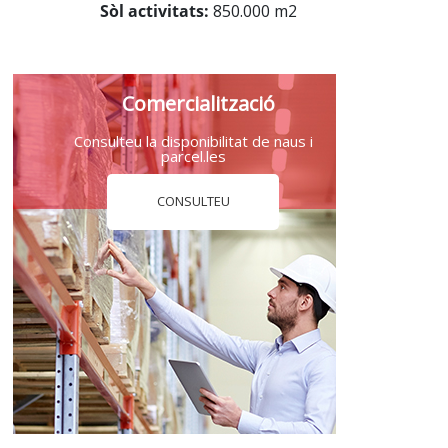
Sòl activitats:
850.000 m2
Comercialització
Consulteu la disponibilitat de naus i
parcel.les
CONSULTEU